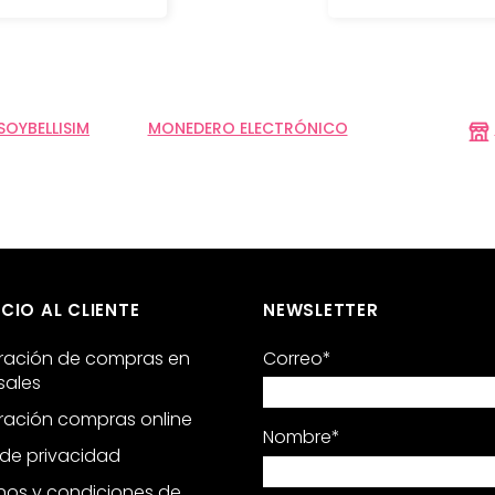
OYBELLISIM
MONEDERO ELECTRÓNICO
CIO AL CLIENTE
NEWSLETTER
ración de compras en
Correo
*
sales
ración compras online
Nombre
*
 de privacidad
nos y condiciones de