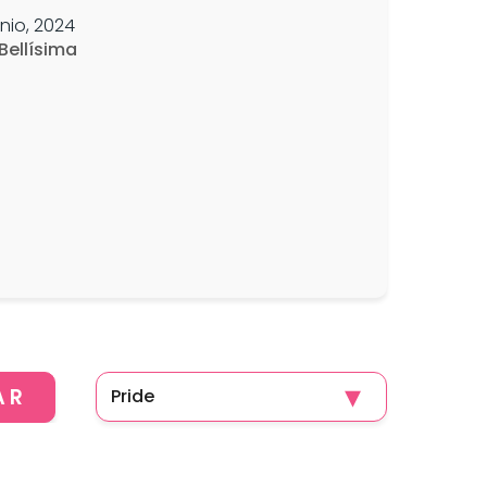
unio, 2024
 Bellísima
AR