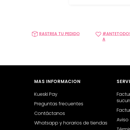
RASTREA TU PEDIDO
#ANTETODOS
A
MAS INFORMACION
SERVI
Kueski Pay
Factu
sucur
Preguntas frecuentes
Factu
Contáctanos
Aviso
Whatsapp y horarios de tiendas
Térmi