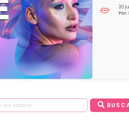
20 j
Por:
BUSC