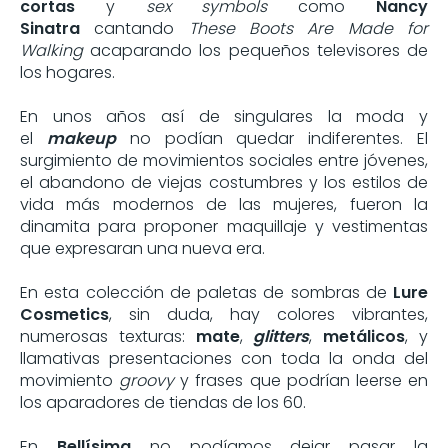
cortas
y
sex symbols
como
Nancy
Sinatra
cantando
These Boots Are Made for
Walking
acaparando los pequeños televisores de
los hogares.
En unos años así de singulares la moda y
el
makeup
no podían quedar indiferentes. El
surgimiento de movimientos sociales entre jóvenes,
el abandono de viejas costumbres y los estilos de
vida más modernos de las mujeres, fueron la
dinamita para proponer maquillaje y vestimentas
que expresaran una nueva era.
En esta colección de paletas de sombras de
Lure
Cosmetics
, sin duda, hay colores vibrantes,
numerosas texturas:
mate
,
glitters
,
metálicos
, y
llamativas presentaciones con toda la onda del
movimiento
groovy
y frases que podrían leerse en
los aparadores de tiendas de los 60.
En
Bellísima
no podíamos dejar pasar la